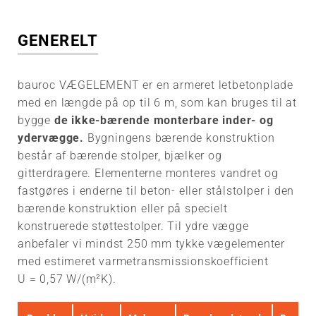
Til den
bauroc CLASSIC
bauroc RENOVE
Yderligere produkter
projekteringsansvarlige
GENERELT
bauroc UNIVERSAL
bauroc-OVERLIGGERE
Tegninger af
bauroc
konstruktionsknudepunkter
PUDSNINGSSYSTEM
bauroc HARD
bauroc LOFTSELEMENT/
oversigt
bauroc VÆGELEMENT er en armeret letbetonplade
TAGELEMENT
med en længde på op til 6 m, som kan bruges til at
Fastgørelsesudstyr
bauroc ACOUSTIC
BIM-kataloget
bygge
de ikke-bærende monterbare inder- og
bauroc VÆGELEMENT
bauroc TØRBLANDINGER
ydervægge.
Bygningens bærende konstruktion
bauroc U-BLOK
og PU-LIM
Tekniske data
består af bærende stolper, bjælker og
bauroc
gitterdragere. Elementerne monteres vandret og
TRAPPEELEMENT
HJÆLPEMIDLER
Brandfasthed
fastgøres i enderne til beton- eller stålstolper i den
bærende konstruktion eller på specielt
MURFOR -armering
Vægge af bauroc
konstruerede støttestolper. Til ydre vægge
VÆGELEMENTER
anbefaler vi mindst 250 mm tykke vægelementer
bauroc HÅND- og
med estimeret varmetransmissionskoefficient
ELVÆRKTØJ
Mellem- og taglofter af
U = 0,57 W/(m²K).
elementer