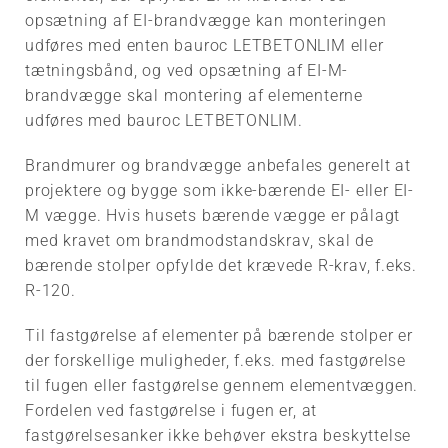
International
Lægning af blokke
opsætning af EI-brandvægge kan monteringen
hjemmeside
udføres med enten bauroc LETBETONLIM eller
Monteringsvejledning for
tætningsbånd, og ved opsætning af EI-M-
bauroc VÆGELEMENTER
brandvægge skal montering af elementerne
udføres med bauroc LETBETONLIM.
Produkter bauroc
Brandmurer og brandvægge anbefales generelt at
Installationsvejledninger
projektere og bygge som ikke-bærende EI- eller EI-
M vægge. Hvis husets bærende vægge er pålagt
Montering af
med kravet om brandmodstandskrav, skal de
isoleringsplader
bærende stolper opfylde det krævede R-krav, f.eks.
R-120.
Til fastgørelse af elementer på bærende stolper er
der forskellige muligheder, f.eks. med fastgørelse
til fugen eller fastgørelse gennem elementvæggen.
Fordelen ved fastgørelse i fugen er, at
fastgørelsesanker ikke behøver ekstra beskyttelse