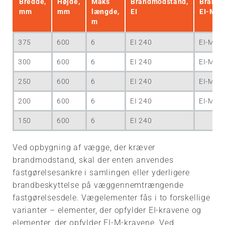
Bredde,
Højde,
Maks
Brandmodstand,
Brandm
Armering af murværk og
mm
mm
længde,
EI
EI-M
ekspansionsfuger
m
Luftlydisolering af
375
600
6
EI 240
EI-M 1
enkeltlags bauroc væg
300
600
6
EI 240
EI-M 1
Broslagning over lysninger
250
600
6
EI 240
EI-M 1
Isolering indefra
200
600
6
EI 240
EI-M 90
150
600
6
EI 240
Сertifikater
Ved opbygning af vægge, der kræver
For bygherren
brandmodstand, skal der enten anvendes
Transport og opbevaring
fastgørelsesankre i samlingen eller yderligere
Instruktioner
brandbeskyttelse på væggennemtrængende
bauroc
Arbejdsinstruktion bauroc
fastgørelsesdele. Vægelementer fås i to forskellige
Referencer
fastgørelsestilbehør
PLADE
varianter – elementer, der opfylder EI-kravene og
Referencer
elementer, der opfylder EI-M-kravene. Ved